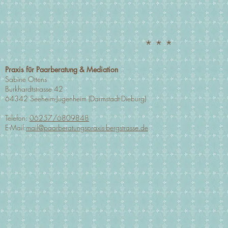
* * *
Praxis für Paarberatung & Mediation
Sabine Ottens
Burkhardtstrasse 42
64342 Seeheim-Jugenheim (Darmstadt-Dieburg)
Telefon:
06257/6809848
E-Mail:
mail@paarberatungspraxis-bergstrasse.de