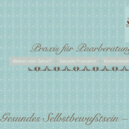
Praxis für Paarberatun
Bleiben oder Gehen?
Sexuelle Frustration
Kommunikati
Gesundes Selbstbewußtsein 